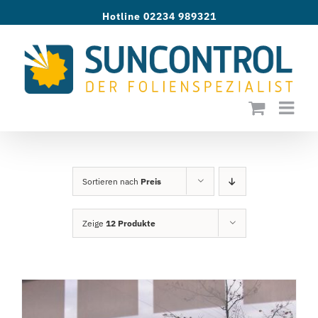
Zum
Hotline 02234 989321
Inhalt
springen
Sortieren nach
Preis
Zeige
12 Produkte