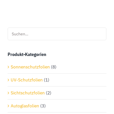
Produkt
weist
mehrere
Varianten
auf.
Die
Optionen
Produkt-Kategorien
können
auf
Sonnenschutzfolien
(8)
der
Produktseite
UV-Schutzfolien
(1)
gewählt
Sichtschutzfolien
(2)
werden
Autoglasfolien
(3)