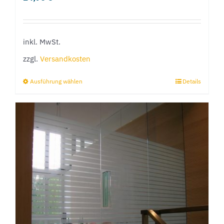
inkl. MwSt.
zzgl.
Versandkosten
Ausführung wählen
Details
Dieses
Produkt
weist
mehrere
Varianten
auf.
Die
Optionen
können
auf