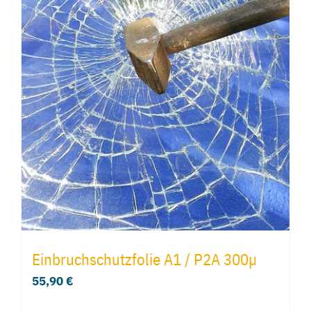
Einbruchschutzfolie A1 / P2A 300µ
55,90
€