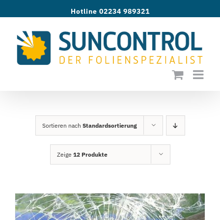
Zum
Hotline 02234 989321
Inhalt
springen
Sortieren nach
Standardsortierung
Zeige
12 Produkte