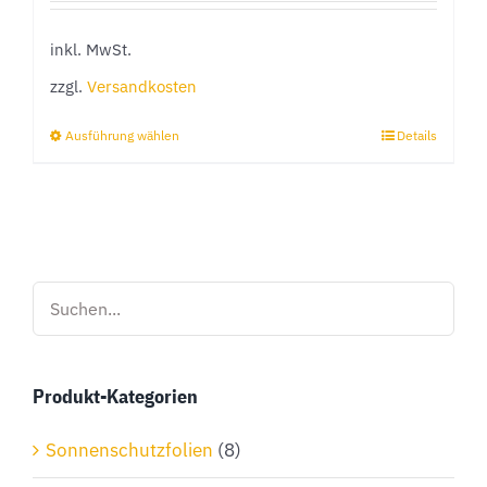
inkl. MwSt.
zzgl.
Versandkosten
Ausführung wählen
Details
Dieses
Produkt
weist
mehrere
Varianten
auf.
Die
Optionen
Produkt-Kategorien
können
auf
Sonnenschutzfolien
(8)
der