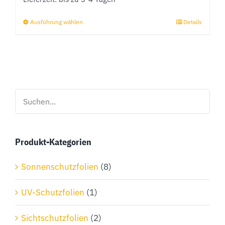
Ausführung wählen
Details
Dieses
Produkt
weist
mehrere
Varianten
auf.
Die
Optionen
Produkt-Kategorien
können
auf
Sonnenschutzfolien
(8)
der
Produktseite
UV-Schutzfolien
(1)
gewählt
Sichtschutzfolien
(2)
werden