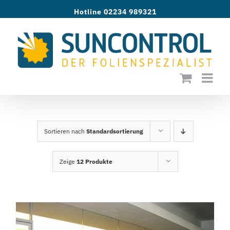
Zum
Hotline 02234 989321
Inhalt
springen
Sortieren nach
Standardsortierung
Zeige
12 Produkte