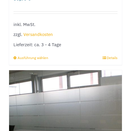
inkl. MwSt.
zzgl.
Versandkosten
Lieferzeit:
ca. 3 - 4 Tage
Ausführung wählen
Details
Dieses
Produkt
weist
mehrere
Varianten
auf.
Die
Optionen
können