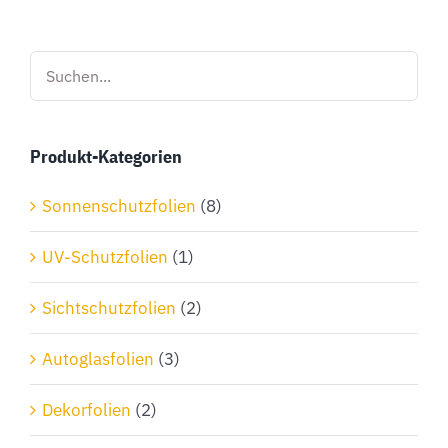
mehrere
Varianten
auf.
Die
Optionen
Produkt-Kategorien
können
auf
Sonnenschutzfolien
(8)
der
Produktseite
UV-Schutzfolien
(1)
gewählt
Sichtschutzfolien
(2)
werden
Autoglasfolien
(3)
Dekorfolien
(2)