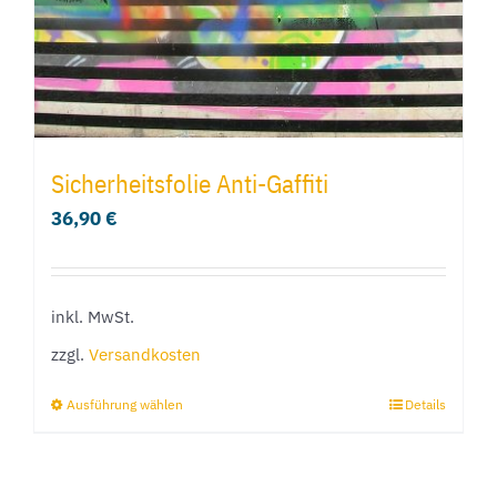
Sicherheitsfolie Anti-Gaffiti
36,90
€
inkl. MwSt.
zzgl.
Versandkosten
Ausführung wählen
Details
Dieses
Produkt
weist