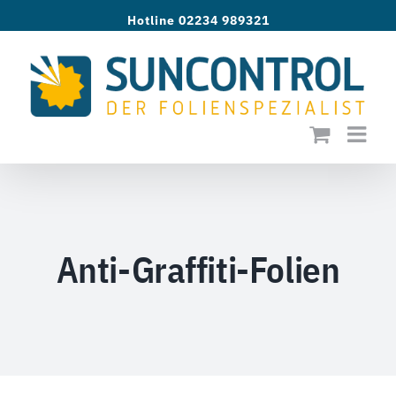
Zum
Hotline 02234 989321
Inhalt
springen
Anti-Graffiti-Folien