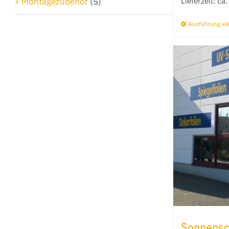
Lieferzeit:
ca.
Montagezubehör
(5)
Ausführung w
Sonnensch