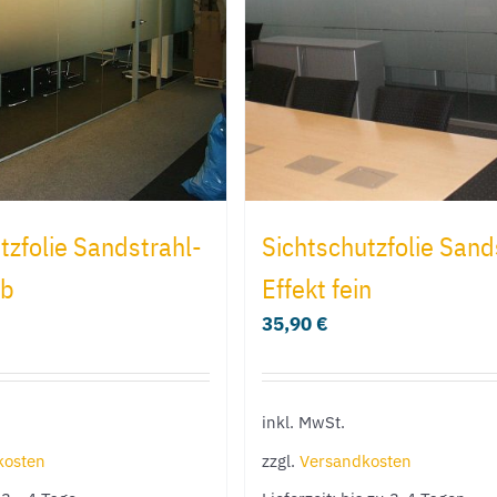
tzfolie Sandstrahl-
Sichtschutzfolie Sand
ob
Effekt fein
35,90
€
inkl. MwSt.
kosten
zzgl.
Versandkosten