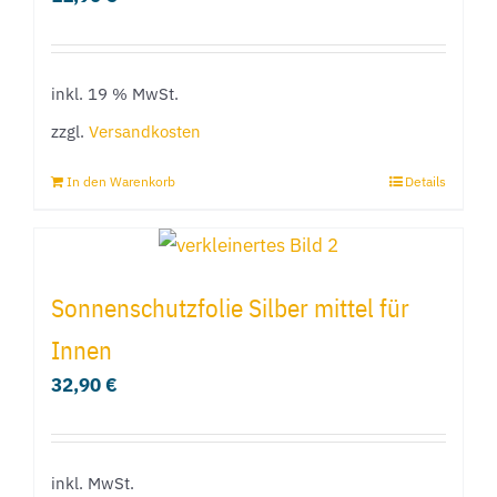
können
auf
inkl. 19 % MwSt.
der
Produktseite
zzgl.
Versandkosten
gewählt
In den Warenkorb
Details
werden
Sonnenschutzfolie Silber mittel für
Innen
32,90
€
inkl. MwSt.