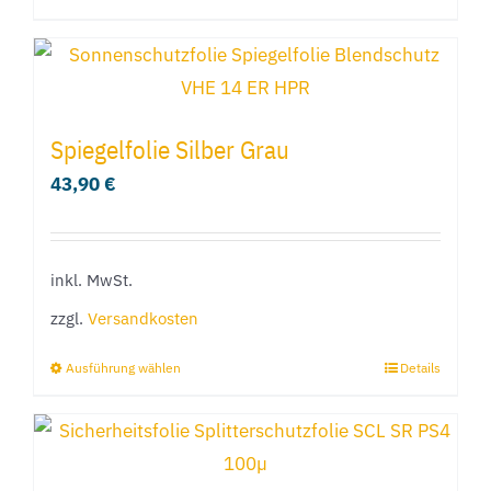
Spiegelfolie Silber Grau
43,90
€
inkl. MwSt.
zzgl.
Versandkosten
Ausführung wählen
Details
Dieses
Produkt
weist
mehrere