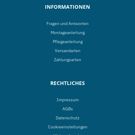
auf.
INFORMATIONEN
Die
Optionen
Fragen und Antworten
können
Montageanleitung
auf
Pflegeanleitung
der
Versandarten
Produktseite
Zahlungsarten
gewählt
werden
RECHTLICHES
Impressum
AGBs
Datenschutz
Cookieeinstellungen