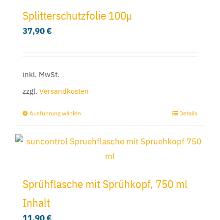
Varianten
Splitterschutzfolie 100µ
auf.
37,90
€
Die
Optionen
können
inkl. MwSt.
auf
zzgl.
Versandkosten
der
Produktseite
Ausführung wählen
Details
Dieses
gewählt
Produkt
werden
weist
mehrere
Varianten
Sprühflasche mit Sprühkopf, 750 ml
auf.
Inhalt
Die
11,90
€
Optionen