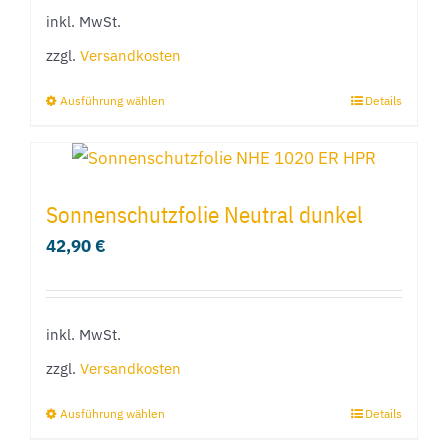
Optionen
inkl. MwSt.
können
zzgl.
Versandkosten
auf
der
Ausführung wählen
Details
Dieses
Produktseite
Produkt
gewählt
weist
werden
mehrere
Sonnenschutzfolie Neutral dunkel
Varianten
42,90
€
auf.
Die
Optionen
inkl. MwSt.
können
zzgl.
Versandkosten
auf
der
Ausführung wählen
Details
Dieses
Produktseite