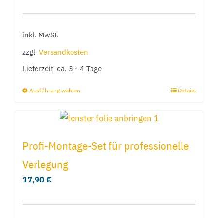
Optionen
können
inkl. MwSt.
auf
der
zzgl.
Versandkosten
Produktseite
Lieferzeit:
ca. 3 - 4 Tage
gewählt
Ausführung wählen
Details
Dieses
werden
Produkt
weist
mehrere
Profi-Montage-Set für professionelle
Varianten
Verlegung
auf.
17,90
€
Die
Optionen
können