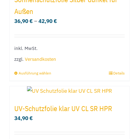
Varianten
Außen
auf.
36,90
€
–
42,90
€
Die
Optionen
können
inkl. MwSt.
auf
der
zzgl.
Versandkosten
Produktseite
Ausführung wählen
Details
Dieses
gewählt
Produkt
werden
weist
mehrere
UV-Schutzfolie klar UV CL SR HPR
Varianten
34,90
€
auf.
Die