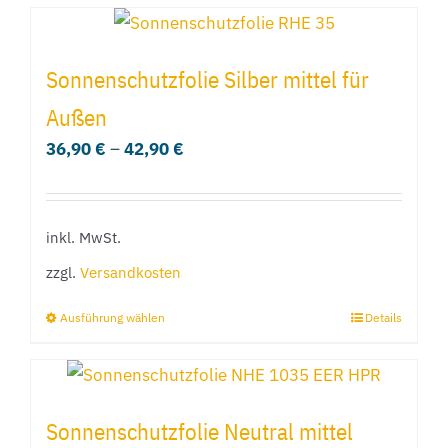
Produkt
gewählt
weist
werden
mehrere
Sonnenschutzfolie Silber mittel für
Varianten
Außen
auf.
36,90
€
–
42,90
€
Die
Optionen
können
inkl. MwSt.
auf
der
zzgl.
Versandkosten
Produktseite
Ausführung wählen
Details
Dieses
gewählt
Produkt
werden
weist
mehrere
Sonnenschutzfolie Neutral mittel
Varianten