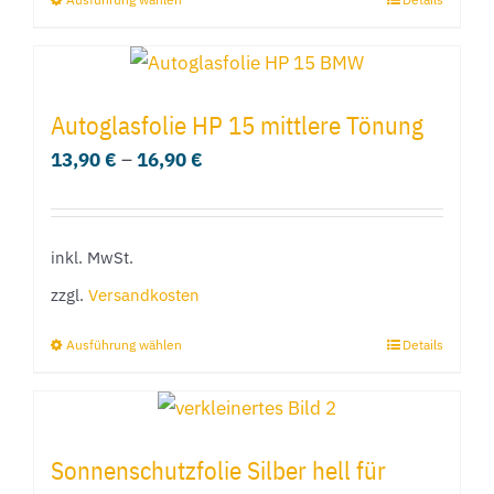
Dieses
Produkt
weist
mehrere
Autoglasfolie HP 15 mittlere Tönung
Varianten
13,90
€
–
16,90
€
auf.
Die
Optionen
inkl. MwSt.
können
zzgl.
Versandkosten
auf
der
Ausführung wählen
Details
Dieses
Produktseite
Produkt
gewählt
weist
werden
mehrere
Sonnenschutzfolie Silber hell für
Varianten