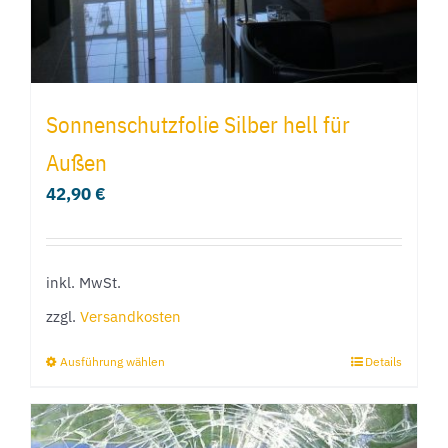
gewählt
werden
Sonnenschutzfolie Silber hell für
Außen
42,90
€
inkl. MwSt.
zzgl.
Versandkosten
Ausführung wählen
Details
Dieses
Produkt
weist