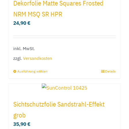
Dekorfolie Matte Squares Frosted
NRM MSQ SR HPR
24,90
€
inkl. MwSt.
zzgl.
Versandkosten
Ausführung wählen
Details
Dieses
Produkt
weist
mehrere
Sichtschutzfolie Sandstrahl-Effekt
Varianten
grob
auf.
35,90
€
Die