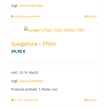
zzgl.
Versandkosten
Ausführung wählen
Details
Dieses
Produkt
weist
mehrere
Spiegelfolie – Effekt
Varianten
39,90
€
auf.
Die
Optionen
inkl. 19 % MwSt.
können
zzgl.
Versandkosten
auf
Produkt enthält: 1
Meter (m)
der
Produktseite
In den Warenkorb
Details
gewählt