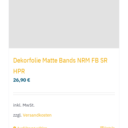
auf
der
Produktseite
gewählt
werden
Dekorfolie Matte Bands NRM FB SR
HPR
26,90
€
inkl. MwSt.
zzgl.
Versandkosten
Ausführung wählen
Details