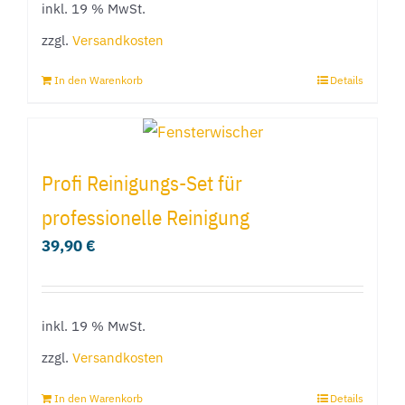
inkl. 19 % MwSt.
auf
der
zzgl.
Versandkosten
Produktseite
In den Warenkorb
Details
gewählt
werden
Profi Reinigungs-Set für
professionelle Reinigung
39,90
€
inkl. 19 % MwSt.
zzgl.
Versandkosten
In den Warenkorb
Details