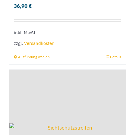
36,90
€
inkl. MwSt.
zzgl.
Versandkosten
Ausführung wählen
Details
Dieses
Produkt
weist
mehrere
Varianten
auf.
Die
Optionen
können