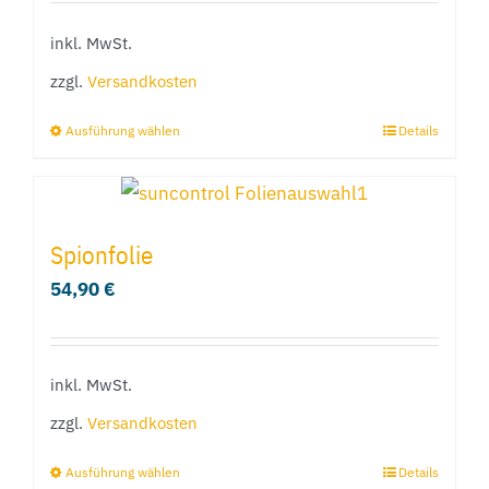
können
inkl. MwSt.
auf
der
zzgl.
Versandkosten
Produktseite
Ausführung wählen
Details
Dieses
gewählt
Produkt
werden
weist
mehrere
Spionfolie
Varianten
54,90
€
auf.
Die
Optionen
inkl. MwSt.
können
zzgl.
Versandkosten
auf
der
Ausführung wählen
Details
Dieses