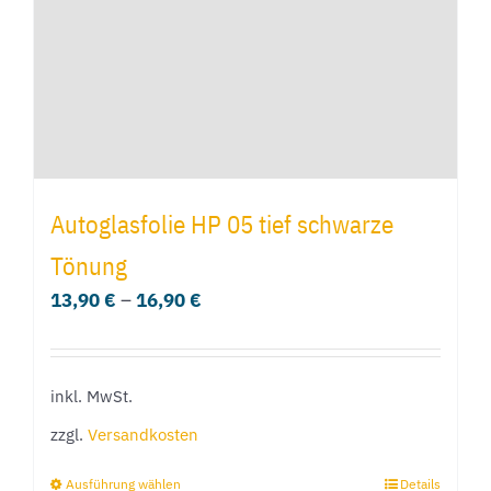
auf
der
Produktseite
gewählt
werden
Autoglasfolie HP 05 tief schwarze
Tönung
13,90
€
–
16,90
€
inkl. MwSt.
zzgl.
Versandkosten
Ausführung wählen
Details
Dieses