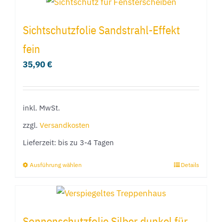
Sichtschutzfolie Sandstrahl-Effekt
fein
35,90
€
inkl. MwSt.
zzgl.
Versandkosten
Lieferzeit:
bis zu 3-4 Tagen
Ausführung wählen
Details
Dieses
Produkt
weist
mehrere
Sonnenschutzfolie Silber dunkel für