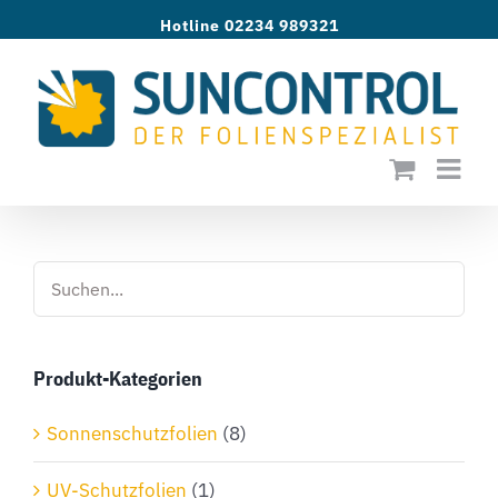
Zum
Hotline 02234 989321
Inhalt
springen
Produkt-Kategorien
Sonnenschutzfolien
(8)
UV-Schutzfolien
(1)