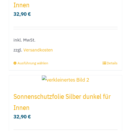
Innen
auf.
32,90
€
Die
Optionen
können
inkl. MwSt.
auf
der
zzgl.
Versandkosten
Produktseite
Ausführung wählen
Details
Dieses
gewählt
Produkt
werden
weist
mehrere
Sonnenschutzfolie Silber dunkel für
Varianten
Innen
auf.
32,90
€
Die
Optionen