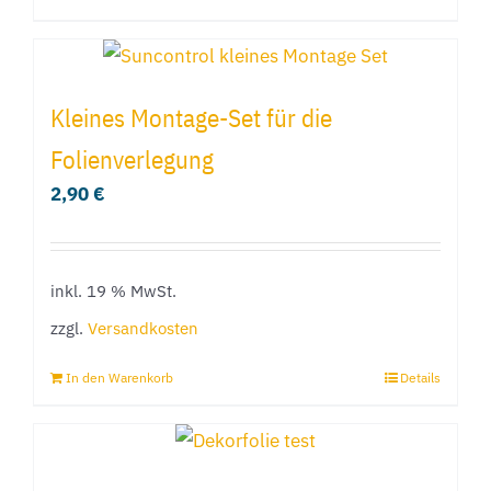
Produkt
weist
mehrere
Kleines Montage-Set für die
Varianten
Folienverlegung
auf.
2,90
€
Die
Optionen
können
inkl. 19 % MwSt.
auf
der
zzgl.
Versandkosten
Produktseite
In den Warenkorb
Details
gewählt
werden