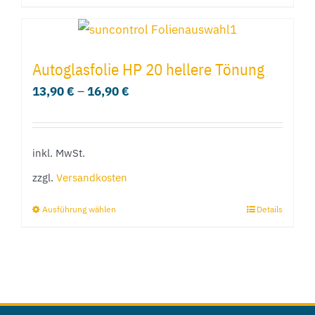
Produktseite
Produkt
gewählt
weist
werden
mehrere
Autoglasfolie HP 20 hellere Tönung
Varianten
13,90
€
–
16,90
€
auf.
Die
Optionen
inkl. MwSt.
können
zzgl.
Versandkosten
auf
der
Ausführung wählen
Details
Dieses
Produktseite
Produkt
gewählt
weist
werden
mehrere
Varianten