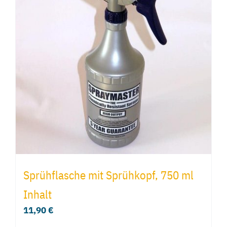
Varianten
auf.
Die
Optionen
können
auf
der
Produktseite
gewählt
werden
Sprühflasche mit Sprühkopf, 750 ml
Inhalt
11,90
€