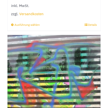
inkl. MwSt.
zzgl.
Versandkosten
Ausführung wählen
Details
Dieses
Produkt
weist
mehrere
Varianten
auf.
Die
Optionen
können
auf
der
Produktseite