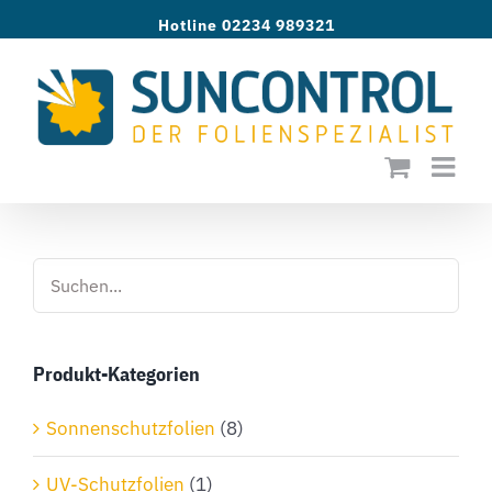
Zum
Hotline 02234 989321
Inhalt
springen
Produkt-Kategorien
Sonnenschutzfolien
(8)
UV-Schutzfolien
(1)