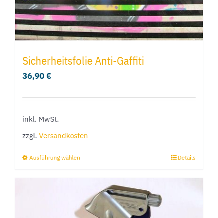
gewählt
werden
Sicherheitsfolie Anti-Gaffiti
36,90
€
inkl. MwSt.
zzgl.
Versandkosten
Ausführung wählen
Details
Dieses
Produkt
weist
mehrere