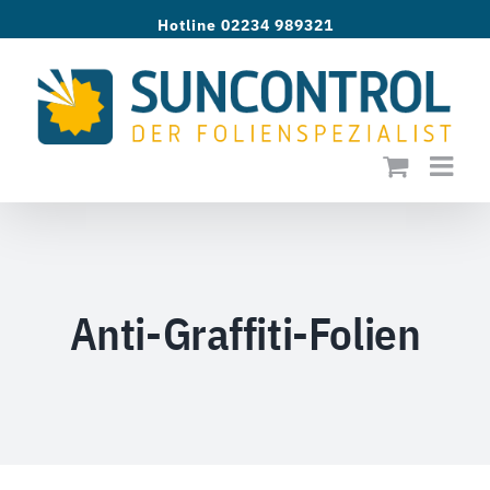
Zum
Hotline 02234 989321
Inhalt
springen
Anti-Graffiti-Folien