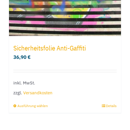
Sicherheitsfolie Anti-Gaffiti
36,90
€
inkl. MwSt.
zzgl.
Versandkosten
Ausführung wählen
Details
Dieses
Produkt
weist