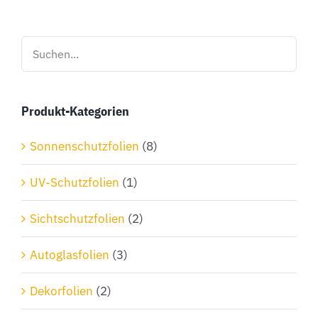
mehrere
Varianten
auf.
Die
Optionen
Produkt-Kategorien
können
auf
Sonnenschutzfolien
(8)
der
Produktseite
UV-Schutzfolien
(1)
gewählt
Sichtschutzfolien
(2)
werden
Autoglasfolien
(3)
Dekorfolien
(2)