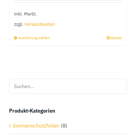
inkl. MwSt.
zzgl.
Versandkosten
Ausführung wählen
Details
Dieses
Produkt
weist
mehrere
Varianten
auf.
Die
Optionen
Produkt-Kategorien
können
auf
Sonnenschutzfolien
(8)
der