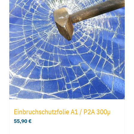
Einbruchschutzfolie A1 / P2A 300µ
55,90
€