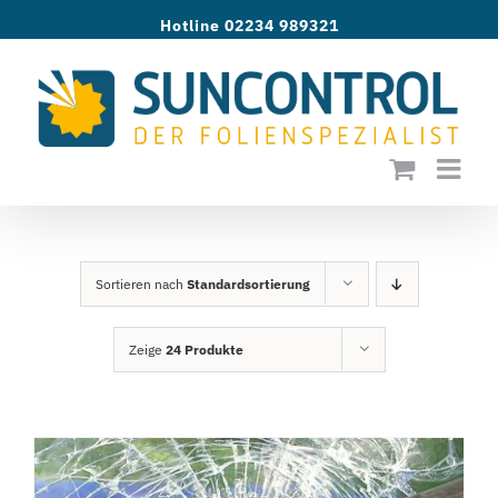
Zum
Hotline 02234 989321
Inhalt
springen
Sortieren nach
Standardsortierung
Zeige
24 Produkte