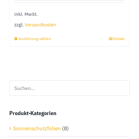
inkl. MwSt.
zzgl.
Versandkosten
Ausführung wählen
Details
Dieses
Produkt
weist
mehrere
Varianten
auf.
Die
Optionen
Produkt-Kategorien
können
auf
Sonnenschutzfolien
(8)
der