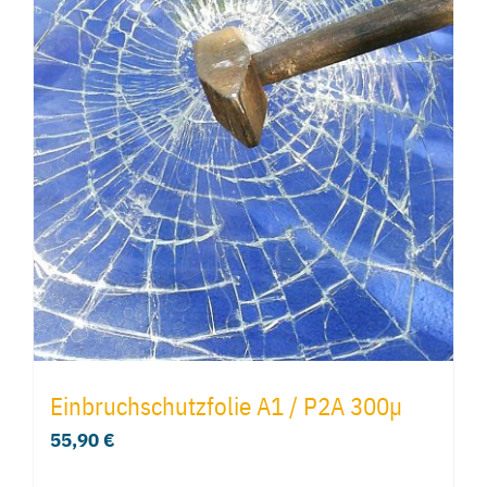
Einbruchschutzfolie A1 / P2A 300µ
55,90
€