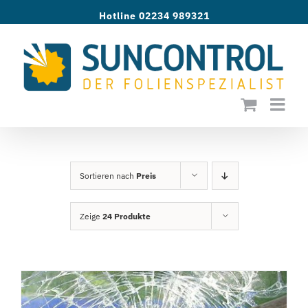
Zum
Hotline 02234 989321
Inhalt
springen
Sortieren nach
Preis
Zeige
24 Produkte