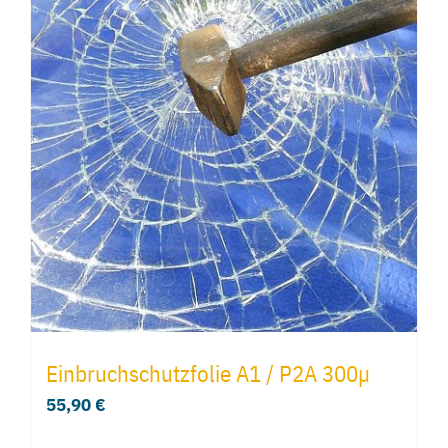
Einbruchschutzfolie A1 / P2A 300µ
55,90
€