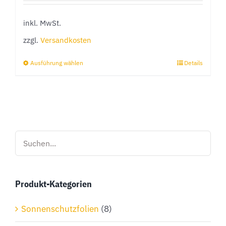
inkl. MwSt.
zzgl.
Versandkosten
Ausführung wählen
Details
Dieses
Produkt
weist
mehrere
Varianten
auf.
Die
Optionen
Produkt-Kategorien
können
auf
Sonnenschutzfolien
(8)
der