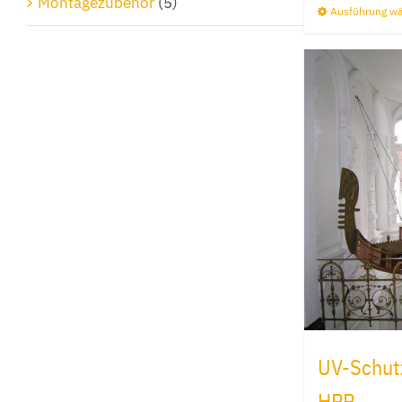
Montagezubehör
(5)
Ausführung w
UV-Schutz
HPR