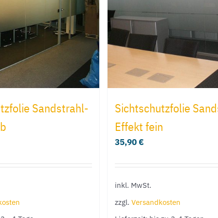
tzfolie Sandstrahl-
Sichtschutzfolie Sand
ob
Effekt fein
35,90
€
inkl. MwSt.
kosten
zzgl.
Versandkosten