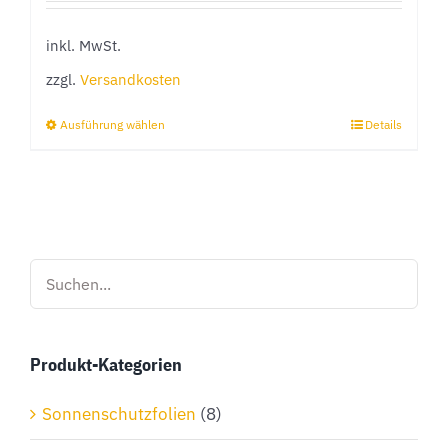
inkl. MwSt.
zzgl.
Versandkosten
Ausführung wählen
Details
Dieses
Produkt
weist
mehrere
Varianten
auf.
Die
Optionen
Produkt-Kategorien
können
auf
Sonnenschutzfolien
(8)
der