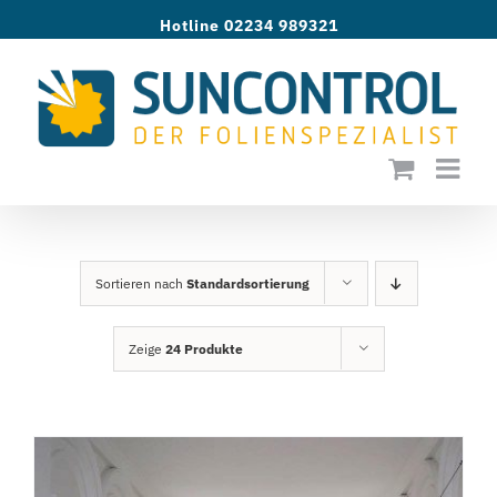
Zum
Hotline 02234 989321
Inhalt
springen
Sortieren nach
Standardsortierung
Zeige
24 Produkte