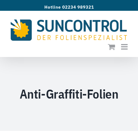
Zum
Hotline 02234 989321
Inhalt
springen
Anti-Graffiti-Folien