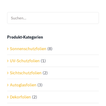
mehrere
Varianten
auf.
Die
Optionen
Produkt-Kategorien
können
auf
Sonnenschutzfolien
(8)
der
Produktseite
UV-Schutzfolien
(1)
gewählt
Sichtschutzfolien
(2)
werden
Autoglasfolien
(3)
Dekorfolien
(2)