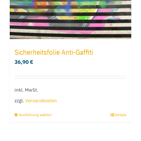
Sicherheitsfolie Anti-Gaffiti
36,90
€
inkl. MwSt.
zzgl.
Versandkosten
Ausführung wählen
Details
Dieses
Produkt
weist