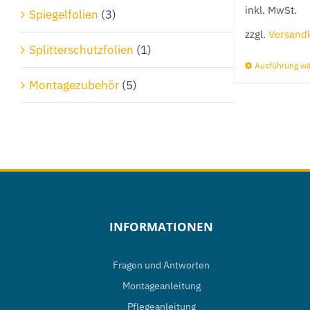
inkl. MwSt.
Spiegelfolien
(3)
zzgl.
Versand
Splitterschutzfolien
(1)
Ausführung w
Montagezubehör
(5)
INFORMATIONEN
Fragen und Antworten
Montageanleitung
Pflegeanleitung