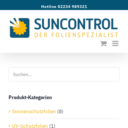
Zum
Hotline 02234 989321
Inhalt
springen
Produkt-Kategorien
Sonnenschutzfolien
(8)
UV-Schutzfolien
(1)