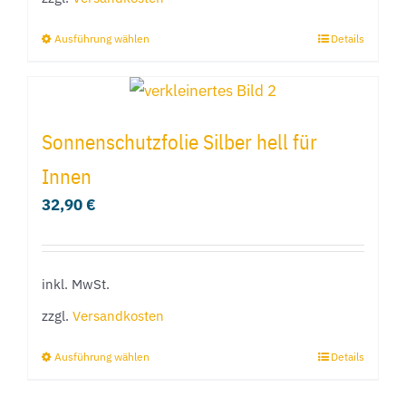
Ausführung wählen
Details
Dieses
Produkt
weist
mehrere
Sonnenschutzfolie Silber hell für
Varianten
Innen
auf.
32,90
€
Die
Optionen
können
inkl. MwSt.
auf
der
zzgl.
Versandkosten
Produktseite
Ausführung wählen
Details
Dieses
gewählt
Produkt
werden