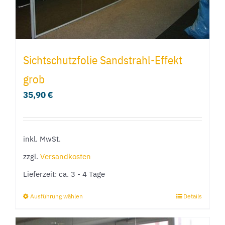
gewählt
werden
Sichtschutzfolie Sandstrahl-Effekt
grob
35,90
€
inkl. MwSt.
zzgl.
Versandkosten
Lieferzeit:
ca. 3 - 4 Tage
Ausführung wählen
Details
Dieses
Produkt