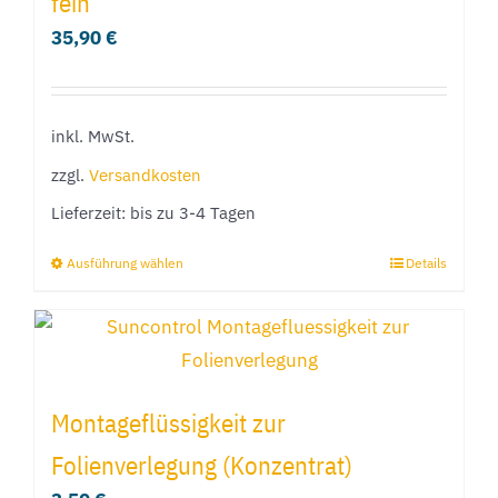
fein
35,90
€
inkl. MwSt.
zzgl.
Versandkosten
Lieferzeit:
bis zu 3-4 Tagen
Ausführung wählen
Details
Dieses
Produkt
weist
mehrere
Varianten
Montageflüssigkeit zur
auf.
Folienverlegung (Konzentrat)
Die