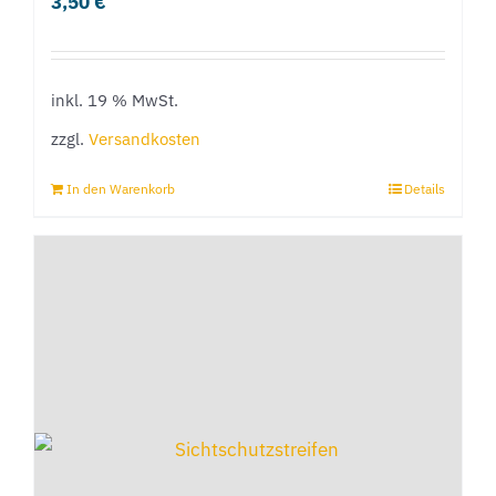
3,50
€
Optionen
können
auf
inkl. 19 % MwSt.
der
Produktseite
zzgl.
Versandkosten
gewählt
In den Warenkorb
Details
werden