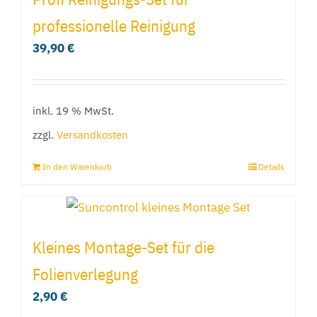
Varianten
professionelle Reinigung
auf.
39,90
€
Die
Optionen
können
inkl. 19 % MwSt.
auf
der
zzgl.
Versandkosten
Produktseite
In den Warenkorb
Details
gewählt
werden
Kleines Montage-Set für die
Folienverlegung
2,90
€