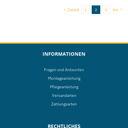
weist
Zurück
1
2
3
Vor
mehrere
Varianten
auf.
Die
Optionen
INFORMATIONEN
können
auf
Fragen und Antworten
der
Montageanleitung
Produktseite
Pflegeanleitung
gewählt
Versandarten
werden
Zahlungsarten
RECHTLICHES