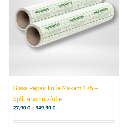
Die
Optionen
können
auf
der
Produktseite
gewählt
werden
Glass Repair Folie Maxam 175 –
Splitterschutzfolie
27,90
€
–
349,90
€