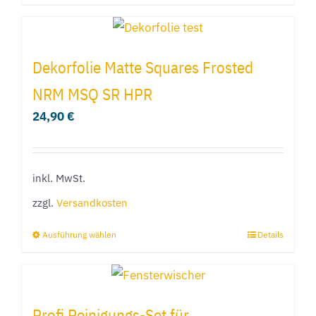
Produkt
weist
mehrere
Dekorfolie Matte Squares Frosted
Varianten
NRM MSQ SR HPR
auf.
24,90
€
Die
Optionen
können
inkl. MwSt.
auf
der
zzgl.
Versandkosten
Produktseite
Ausführung wählen
Details
Dieses
gewählt
Produkt
werden
weist
mehrere
Profi Reinigungs-Set für