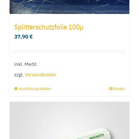
werden
Splitterschutzfolie 100µ
37,90
€
inkl. MwSt.
zzgl.
Versandkosten
Ausführung wählen
Details
Dieses
Produkt
weist
mehrere
Varianten
auf.