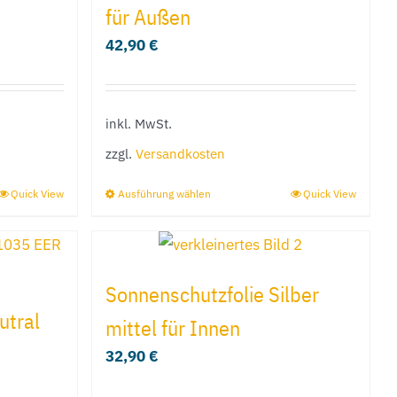
für Außen
42,90
€
inkl. MwSt.
zzgl.
Versandkosten
Quick View
Ausführung wählen
Quick View
Dieses
Produkt
weist
mehrere
Sonnenschutzfolie Silber
Varianten
utral
mittel für Innen
auf.
32,90
€
Die
Optionen