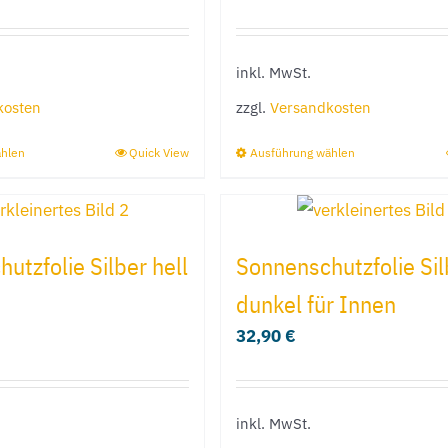
können
können
auf
auf
inkl. MwSt.
der
der
Produktseite
Produktseit
kosten
zzgl.
Versandkosten
gewählt
gewählt
ählen
Quick View
Ausführung wählen
Dieses
Dieses
werden
werden
Produkt
Produkt
weist
weist
mehrere
mehrere
utzfolie Silber hell
Sonnenschutzfolie Sil
Varianten
Varianten
dunkel für Innen
auf.
auf.
32,90
€
Die
Die
Optionen
Optionen
können
können
inkl. MwSt.
auf
auf