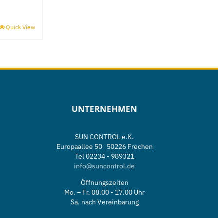
der
e
Produktseite
Quick View
gewählt
werden
UNTERNEHMEN
SUN CONTROL e.K.
Europaallee 50 50226 Frechen
Tel 02234 - 989321
info@suncontrol.de
Öffnungszeiten
e
Mo. – Fr. 08.00 - 17.00 Uhr
Sa. nach Vereinbarung