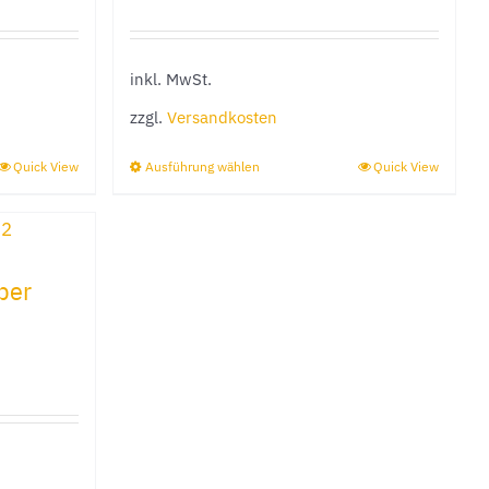
können
auf
inkl. MwSt.
der
e
Produktseite
zzgl.
Versandkosten
gewählt
Quick View
Ausführung wählen
Quick View
Dieses
werden
Produkt
weist
mehrere
ber
Varianten
auf.
Die
Optionen
können
auf