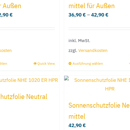
ür Außen
mittel für Außen
2,90
€
36,90
€
–
42,90
€
inkl. MwSt.
kosten
zzgl.
Versandkosten
ählen
Quick View
Ausführung wählen
Dieses
Dieses
Produkt
Produkt
weist
weist
mehrere
mehrere
utzfolie Neutral
Varianten
Varianten
Sonnenschutzfolie Ne
auf.
auf.
mittel
Die
Die
42,90
€
Optionen
Optionen