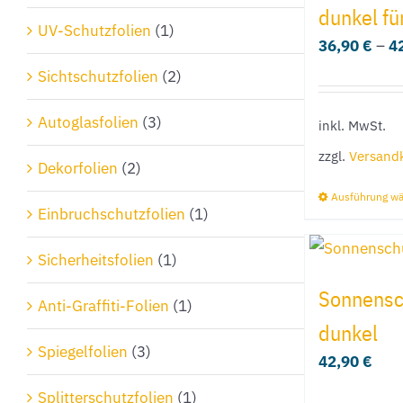
dunkel f
UV-Schutzfolien
(1)
36,90
€
–
4
Sichtschutzfolien
(2)
Autoglasfolien
(3)
inkl. MwSt.
zzgl.
Versand
Dekorfolien
(2)
Ausführung w
Einbruchschutzfolien
(1)
Sicherheitsfolien
(1)
Sonnensch
Anti-Graffiti-Folien
(1)
dunkel
Spiegelfolien
(3)
42,90
€
Splitterschutzfolien
(1)