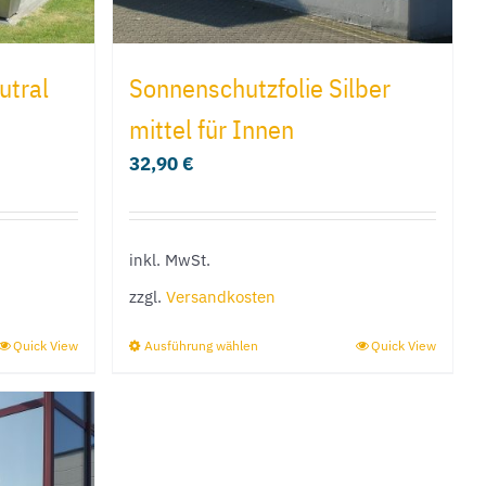
e
Produktseite
gewählt
utral
Sonnenschutzfolie Silber
werden
mittel für Innen
32,90
€
inkl. MwSt.
zzgl.
Versandkosten
Quick View
Ausführung wählen
Quick View
Dieses
Produkt
weist
mehrere
Varianten