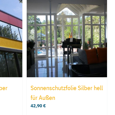
ber
Sonnenschutzfolie Silber hell
für Außen
42,90
€