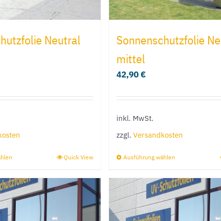
Produktseite
Produktseit
gewählt
gewählt
utzfolie Neutral
Sonnenschutzfolie Ne
werden
werden
mittel
42,90
€
inkl. MwSt.
kosten
zzgl.
Versandkosten
ählen
Quick View
Ausführung wählen
Dieses
Dieses
Produkt
Produkt
weist
weist
mehrere
mehrere
Varianten
Varianten