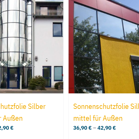
utzfolie Silber
Sonnenschutzfolie Sil
ür Außen
mittel für Außen
2,90
€
36,90
€
–
42,90
€