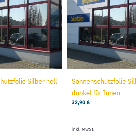
auf.
auf.
Die
Die
Optionen
Optionen
können
können
auf
auf
der
der
Produktseite
Produktseit
gewählt
gewählt
utzfolie Silber hell
Sonnenschutzfolie Sil
werden
werden
dunkel für Innen
32,90
€
inkl. MwSt.