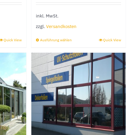
inkl. MwSt.
zzgl.
Versandkosten
Quick View
Ausführung wählen
Quick View
Dieses
Produkt
weist
mehrere
Varianten
auf.
Die
Optionen
können
auf
der