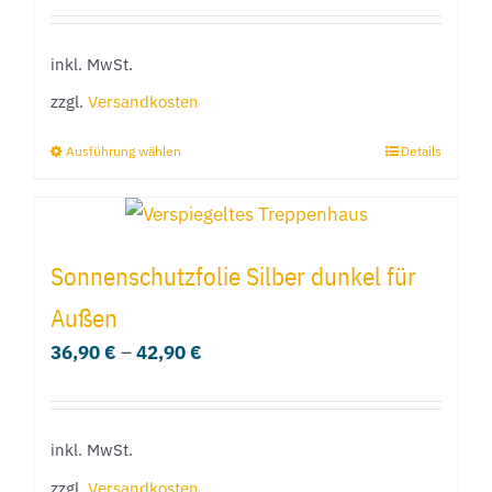
inkl. MwSt.
zzgl.
Versandkosten
Ausführung wählen
Details
Dieses
Produkt
weist
mehrere
Sonnenschutzfolie Silber dunkel für
Varianten
Außen
auf.
36,90
€
–
42,90
€
Die
Optionen
können
inkl. MwSt.
auf
der
zzgl.
Versandkosten