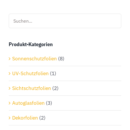
mehrere
Varianten
auf.
Die
Optionen
Produkt-Kategorien
können
auf
Sonnenschutzfolien
(8)
der
Produktseite
UV-Schutzfolien
(1)
gewählt
Sichtschutzfolien
(2)
werden
Autoglasfolien
(3)
Dekorfolien
(2)