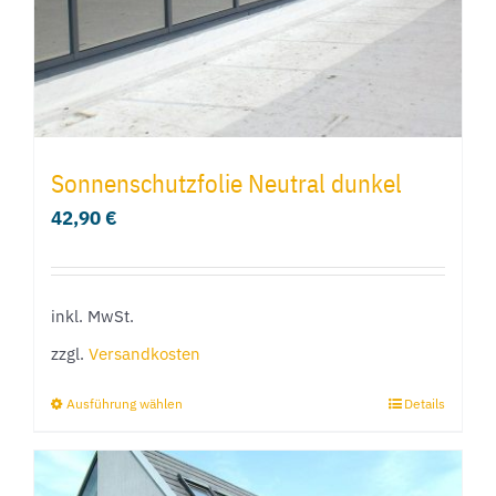
Sonnenschutzfolie Neutral dunkel
42,90
€
inkl. MwSt.
zzgl.
Versandkosten
Ausführung wählen
Details
Dieses
Produkt
weist