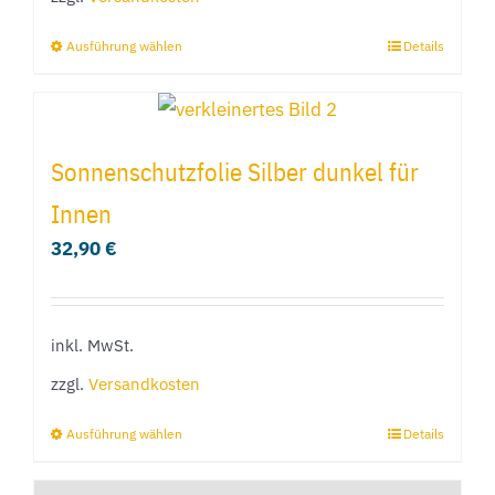
Produktseite
Ausführung wählen
Details
Dieses
gewählt
Produkt
werden
weist
mehrere
Sonnenschutzfolie Silber dunkel für
Varianten
Innen
auf.
32,90
€
Die
Optionen
können
inkl. MwSt.
auf
der
zzgl.
Versandkosten
Produktseite
Ausführung wählen
Details
Dieses
gewählt
Produkt
werden