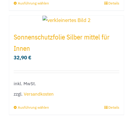
Ausführung wählen
Details
Dieses
gewählt
Produkt
werden
weist
mehrere
Sonnenschutzfolie Silber mittel für
Varianten
Innen
auf.
32,90
€
Die
Optionen
können
inkl. MwSt.
auf
der
zzgl.
Versandkosten
Produktseite
Ausführung wählen
Details
Dieses
gewählt
Produkt
werden
weist