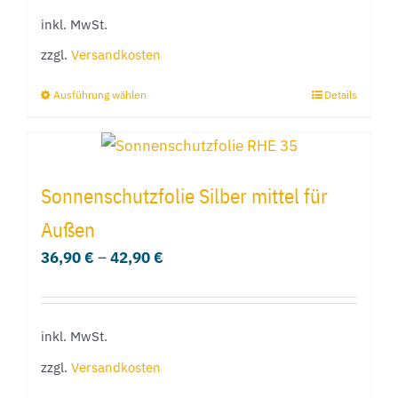
können
inkl. MwSt.
auf
der
zzgl.
Versandkosten
Produktseite
Ausführung wählen
Details
Dieses
gewählt
Produkt
werden
weist
mehrere
Sonnenschutzfolie Silber mittel für
Varianten
Außen
auf.
36,90
€
–
42,90
€
Die
Optionen
können
inkl. MwSt.
auf
der
zzgl.
Versandkosten
Produktseite