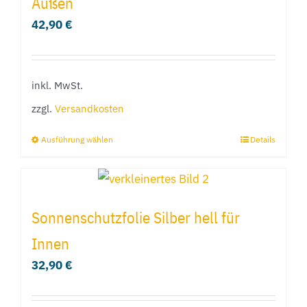
Außen
42,90
€
inkl. MwSt.
zzgl.
Versandkosten
Ausführung wählen
Details
Dieses
Produkt
weist
mehrere
Sonnenschutzfolie Silber hell für
Varianten
Innen
auf.
32,90
€
Die
Optionen