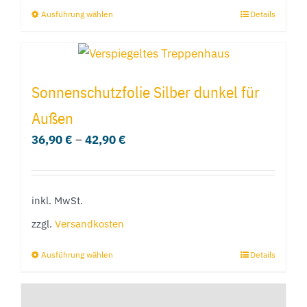
Produktseite
Ausführung wählen
Details
Dieses
gewählt
Produkt
werden
weist
mehrere
Sonnenschutzfolie Silber dunkel für
Varianten
Außen
auf.
36,90
€
–
42,90
€
Die
Optionen
können
inkl. MwSt.
auf
der
zzgl.
Versandkosten
Produktseite
Ausführung wählen
Details
Dieses
gewählt
Produkt
werden
weist