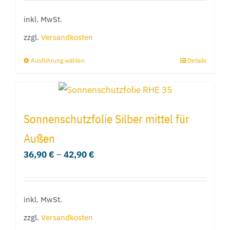
können
inkl. MwSt.
auf
der
zzgl.
Versandkosten
Produktseite
Ausführung wählen
Details
Dieses
gewählt
Produkt
werden
weist
mehrere
Sonnenschutzfolie Silber mittel für
Varianten
Außen
auf.
36,90
€
–
42,90
€
Die
Optionen
können
inkl. MwSt.
auf
der
zzgl.
Versandkosten