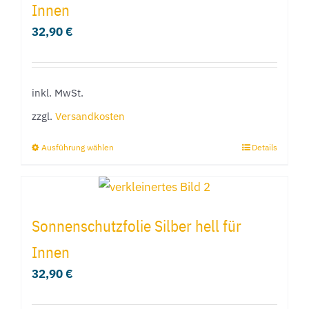
Innen
32,90
€
inkl. MwSt.
zzgl.
Versandkosten
Ausführung wählen
Details
Dieses
Produkt
weist
mehrere
Sonnenschutzfolie Silber hell für
Varianten
Innen
auf.
32,90
€
Die
Optionen