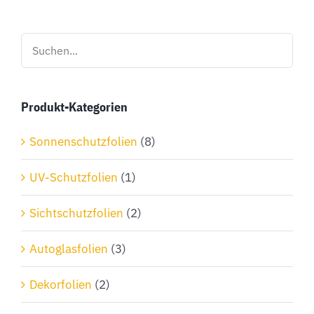
mehrere
Varianten
auf.
Die
Optionen
Produkt-Kategorien
können
auf
Sonnenschutzfolien
(8)
der
Produktseite
UV-Schutzfolien
(1)
gewählt
Sichtschutzfolien
(2)
werden
Autoglasfolien
(3)
Dekorfolien
(2)