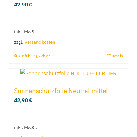
42,90
€
inkl. MwSt.
zzgl.
Versandkosten
Ausführung wählen
Details
Dieses
Produkt
weist
mehrere
Sonnenschutzfolie Neutral mittel
Varianten
42,90
€
auf.
Die
Optionen
inkl. MwSt.
können