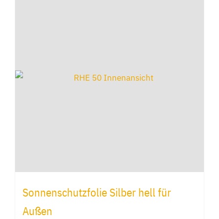
mehrere
Varianten
auf.
Die
Optionen
können
auf
der
Produktseite
gewählt
werden
Sonnenschutzfolie Silber hell für
Außen