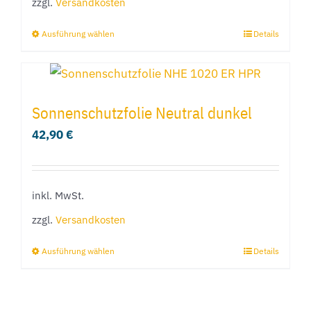
zzgl.
Versandkosten
auf
der
Ausführung wählen
Details
Dieses
Produktseite
Produkt
gewählt
weist
werden
mehrere
Sonnenschutzfolie Neutral dunkel
Varianten
42,90
€
auf.
Die
Optionen
inkl. MwSt.
können
zzgl.
Versandkosten
auf
der
Ausführung wählen
Details
Dieses
Produktseite
Produkt
gewählt
weist
werden