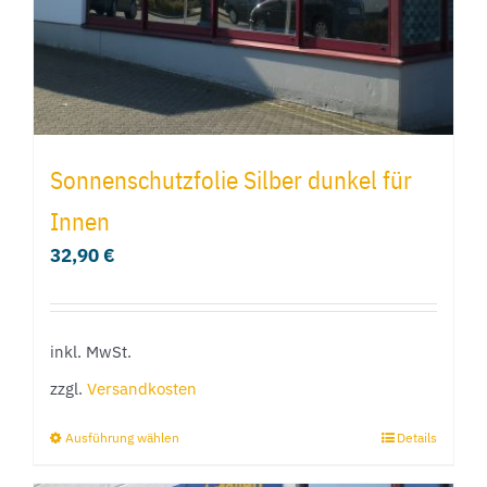
Sonnenschutzfolie Silber dunkel für
Innen
32,90
€
inkl. MwSt.
zzgl.
Versandkosten
Ausführung wählen
Details
Dieses
Produkt