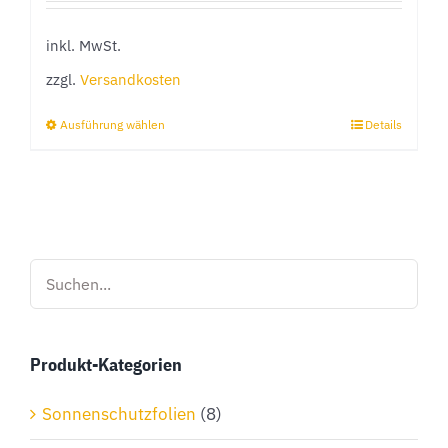
inkl. MwSt.
zzgl.
Versandkosten
Ausführung wählen
Details
Dieses
Produkt
weist
mehrere
Varianten
auf.
Die
Optionen
Produkt-Kategorien
können
auf
Sonnenschutzfolien
(8)
der