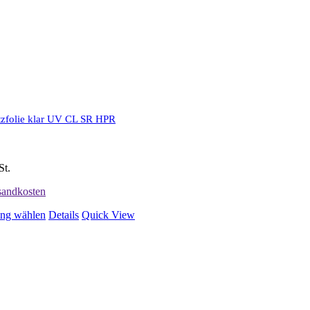
zfolie klar UV CL SR HPR
St.
sandkosten
Dieses
ng wählen
Details
Quick View
Produkt
weist
mehrere
Varianten
auf.
Die
Optionen