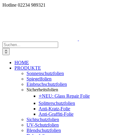
Zum
Hotline 02234 989321
Inhalt
springen
Suche
nach:
HOME
PRODUKTE
Sonnenschutzfolien
Spiegelfolien
Einbruchschutzfolien
Sicherheitsfolien
⭐NEU: Glass Repair Folie
Splitterschutzfolien
Anti-Kratz-Folie
Anti-Graffiti-Folie
Sichtschutzfolien
UV-Schutzfolien
Blendschutzfolien