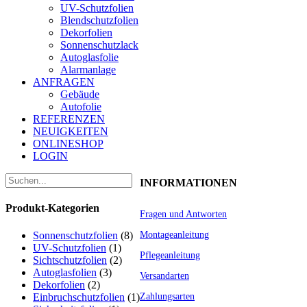
UV-Schutzfolien
Blendschutzfolien
Dekorfolien
Sonnenschutzlack
Autoglasfolie
Alarmanlage
ANFRAGEN
Gebäude
Autofolie
REFERENZEN
NEUIGKEITEN
ONLINESHOP
LOGIN
INFORMATIONEN
Produkt-Kategorien
Fragen und Antworten
Sonnenschutzfolien
(8)
Montageanleitung
UV-Schutzfolien
(1)
Pflegeanleitung
Sichtschutzfolien
(2)
Autoglasfolien
(3)
Versandarten
Dekorfolien
(2)
Einbruchschutzfolien
(1)
Zahlungsarten