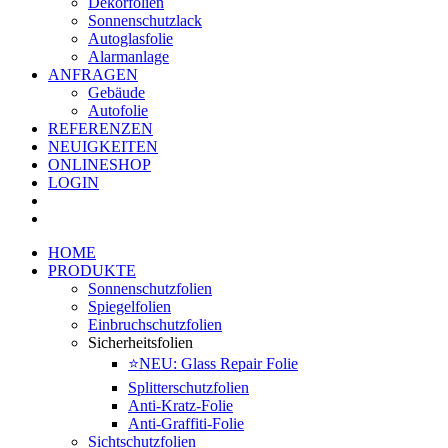
Dekorfolien
Sonnenschutzlack
Autoglasfolie
Alarmanlage
ANFRAGEN
Gebäude
Autofolie
REFERENZEN
NEUIGKEITEN
ONLINESHOP
LOGIN
HOME
PRODUKTE
Sonnenschutzfolien
Spiegelfolien
Einbruchschutzfolien
Sicherheitsfolien
⭐NEU: Glass Repair Folie
Splitterschutzfolien
Anti-Kratz-Folie
Anti-Graffiti-Folie
Sichtschutzfolien