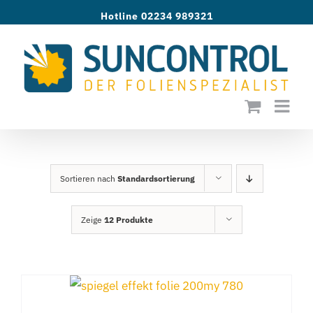
Zum
Hotline 02234 989321
Inhalt
springen
Sortieren nach
Standardsortierung
Zeige
12 Produkte