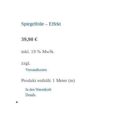
können
auf
der
Spiegelfolie – Effekt
Produktseite
39,90
€
gewählt
werden
inkl. 19 % MwSt.
zzgl.
Versandkosten
Produkt enthält: 1
Meter (m)
In den Warenkorb
Details