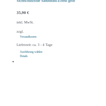
werden
Sichtschutzfolie Sandstrahl-Effekt grob
35,90
€
inkl. MwSt.
zzgl.
Versandkosten
Lieferzeit:
ca. 3 - 4 Tage
Ausführung wählen
Details
Dieses
Produkt
weist
mehrere
Varianten
auf.
Die