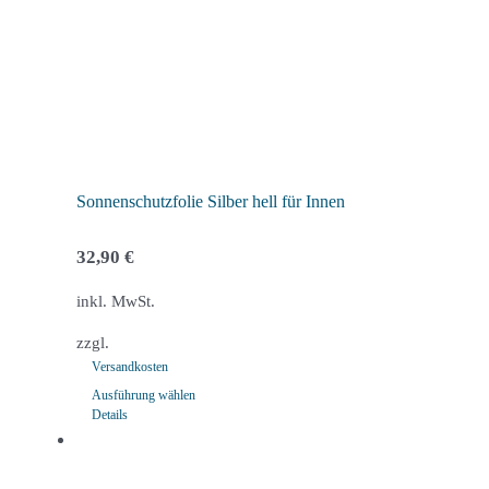
Optionen
können
auf
der
Produktseite
gewählt
werden
Sonnenschutzfolie Silber hell für Innen
32,90
€
inkl. MwSt.
zzgl.
Versandkosten
Ausführung wählen
Details
Dieses
Produkt
weist