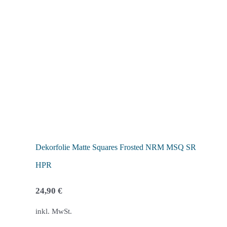
Varianten
auf.
Die
Optionen
können
auf
der
Produktseite
gewählt
werden
Dekorfolie Matte Squares Frosted NRM MSQ SR
HPR
24,90
€
inkl. MwSt.