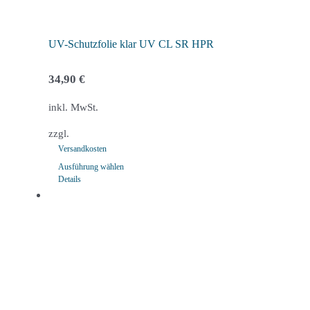
Produktseite
gewählt
werden
UV-Schutzfolie klar UV CL SR HPR
34,90
€
inkl. MwSt.
zzgl.
Versandkosten
Ausführung wählen
Details
Dieses
Produkt
weist
mehrere
Varianten
auf.
Die