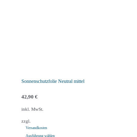
auf.
Die
Optionen
können
auf
der
Produktseite
gewählt
werden
Sonnenschutzfolie Neutral mittel
42,90
€
inkl. MwSt.
zzgl.
Versandkosten
Ausführung wählen