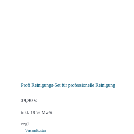
Varianten
auf.
Die
Optionen
können
auf
der
Produktseite
gewählt
werden
Profi Reinigungs-Set für professionelle Reinigung
39,90
€
inkl. 19 % MwSt.
zzgl.
Versandkosten