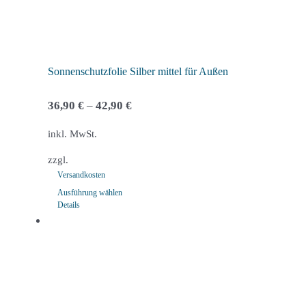
der
Produktseite
gewählt
werden
Sonnenschutzfolie Silber mittel für Außen
36,90
€
–
42,90
€
inkl. MwSt.
zzgl.
Versandkosten
Ausführung wählen
Details
Dieses
Produkt
weist
mehrere
Varianten