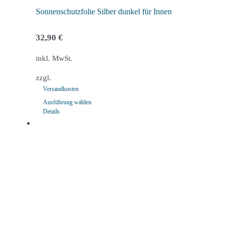
werden
Sonnenschutzfolie Silber dunkel für Innen
32,90
€
inkl. MwSt.
zzgl.
Versandkosten
Ausführung wählen
Details
Dieses
Produkt
weist
mehrere
Varianten
auf.
Die
Optionen