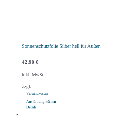
Sonnenschutzfolie Silber hell für Außen
42,90
€
inkl. MwSt.
zzgl.
Versandkosten
Ausführung wählen
Details
Dieses
Produkt
weist
mehrere