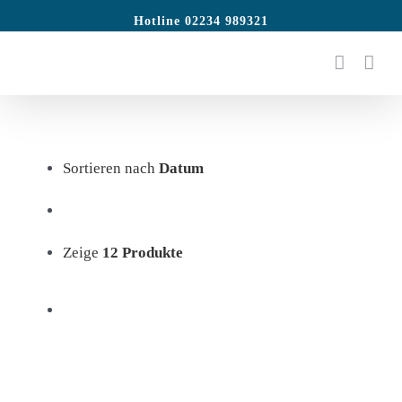
Zum
Hotline 02234 989321
Inhalt
springen
Sortieren nach
Datum
Zeige
12 Produkte