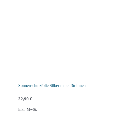
mehrere
Varianten
auf.
Die
Optionen
können
auf
der
Produktseite
gewählt
werden
Sonnenschutzfolie Silber mittel für Innen
32,90
€
inkl. MwSt.