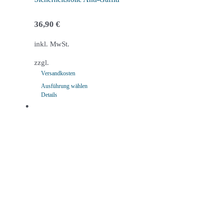
36,90
€
inkl. MwSt.
zzgl.
Versandkosten
Ausführung wählen
Details
Dieses
Produkt
weist
mehrere
Varianten
auf.
Die
Optionen
können