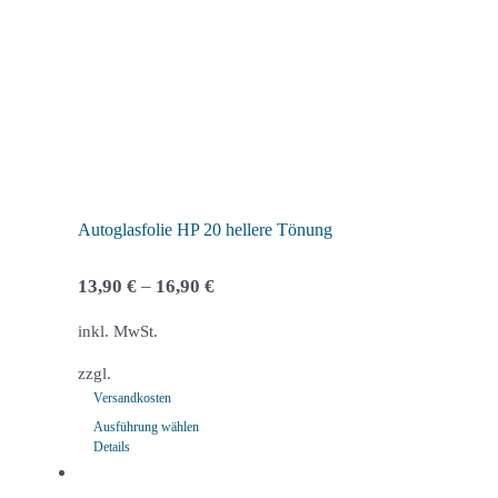
Optionen
können
auf
der
Produktseite
gewählt
werden
Autoglasfolie HP 20 hellere Tönung
13,90
€
–
16,90
€
inkl. MwSt.
zzgl.
Versandkosten
Ausführung wählen
Details
Dieses
Produkt