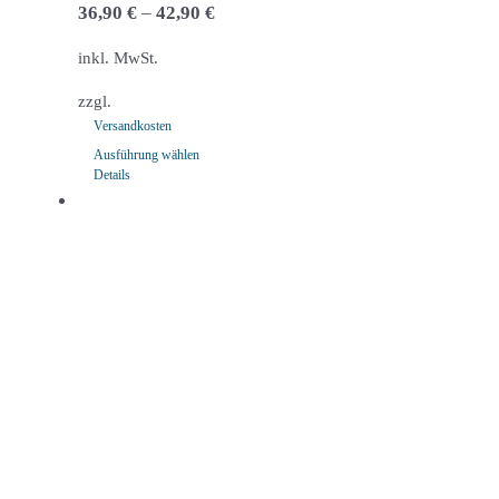
36,90
€
–
42,90
€
inkl. MwSt.
zzgl.
Versandkosten
Ausführung wählen
Details
Dieses
Produkt
weist
mehrere
Varianten
auf.
Die
Optionen
können
auf