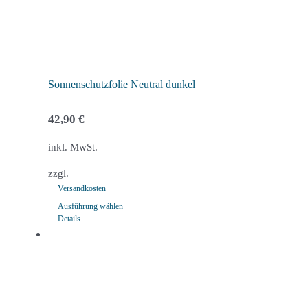
Sonnenschutzfolie Neutral dunkel
42,90
€
inkl. MwSt.
zzgl.
Versandkosten
Ausführung wählen
Details
Dieses
Produkt
weist
mehrere
Varianten