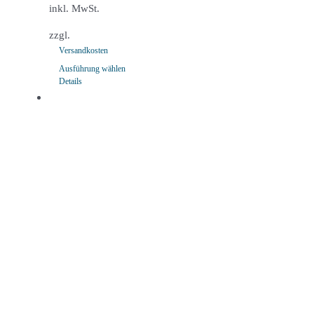
inkl. MwSt.
zzgl.
Versandkosten
Ausführung wählen
Details
Dieses
Produkt
weist
mehrere
Varianten
auf.
Die
Optionen
können
auf
der