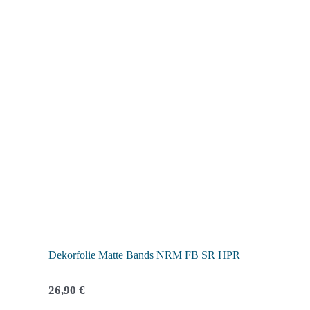
werden
Dekorfolie Matte Bands NRM FB SR HPR
26,90
€