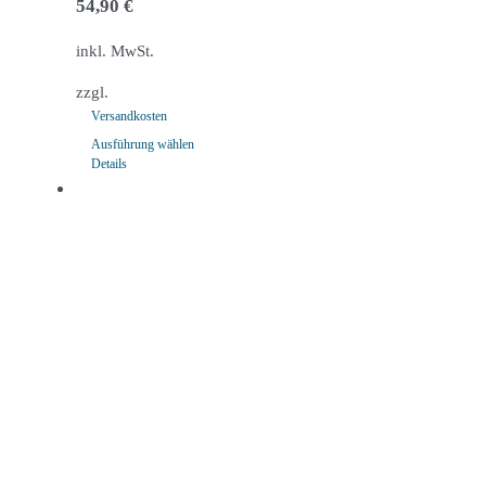
54,90
€
inkl. MwSt.
zzgl.
Versandkosten
Ausführung wählen
Details
Dieses
Produkt
weist
mehrere
Varianten
auf.
Die
Optionen
können
auf