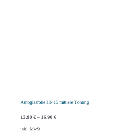
weist
mehrere
Varianten
auf.
Die
Optionen
können
auf
der
Produktseite
gewählt
werden
Autoglasfolie HP 15 mittlere Tönung
13,90
€
–
16,90
€
inkl. MwSt.