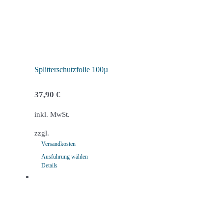
auf
der
Produktseite
gewählt
werden
Splitterschutzfolie 100µ
37,90
€
inkl. MwSt.
zzgl.
Versandkosten
Ausführung wählen
Details
Dieses
Produkt
weist
mehrere