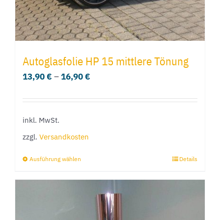
gewählt
werden
Autoglasfolie HP 15 mittlere Tönung
13,90
€
–
16,90
€
inkl. MwSt.
zzgl.
Versandkosten
Ausführung wählen
Details
Dieses
Produkt
weist
mehrere