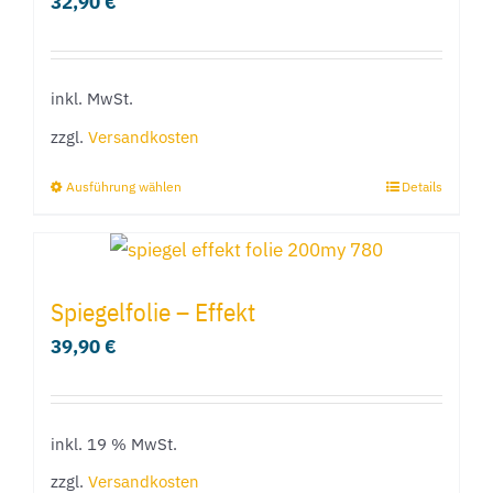
32,90
€
Die
Optionen
können
inkl. MwSt.
auf
der
zzgl.
Versandkosten
Produktseite
Ausführung wählen
Details
Dieses
gewählt
Produkt
werden
weist
mehrere
Spiegelfolie – Effekt
Varianten
39,90
€
auf.
Die
Optionen
inkl. 19 % MwSt.
können
zzgl.
Versandkosten
auf