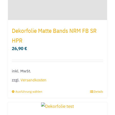
gewählt
werden
Dekorfolie Matte Bands NRM FB SR
HPR
26,90
€
inkl. MwSt.
zzgl.
Versandkosten
Ausführung wählen
Details
Dieses
Produkt
weist