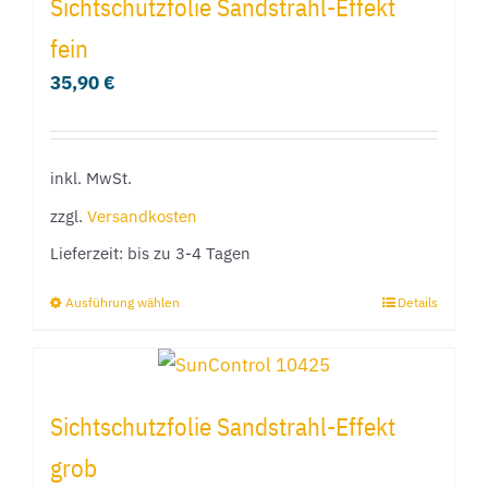
Sichtschutzfolie Sandstrahl-Effekt
Varianten
fein
auf.
35,90
€
Die
Optionen
können
inkl. MwSt.
auf
der
zzgl.
Versandkosten
Produktseite
Lieferzeit:
bis zu 3-4 Tagen
gewählt
Ausführung wählen
Details
Dieses
werden
Produkt
weist
mehrere
Sichtschutzfolie Sandstrahl-Effekt
Varianten
grob
auf.