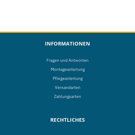
Produkt
weist
mehrere
Varianten
auf.
INFORMATIONEN
Die
Optionen
Fragen und Antworten
können
Montageanleitung
auf
Pflegeanleitung
der
Versandarten
Produktseite
Zahlungsarten
gewählt
werden
RECHTLICHES