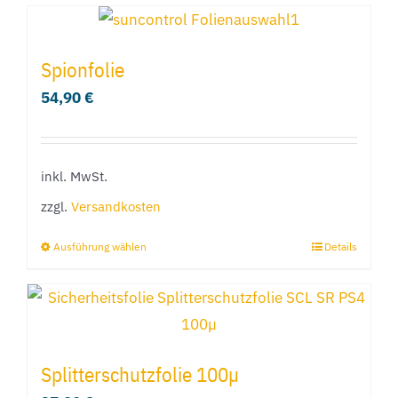
Produkt
weist
mehrere
Spionfolie
Varianten
54,90
€
auf.
Die
Optionen
inkl. MwSt.
können
zzgl.
Versandkosten
auf
der
Ausführung wählen
Details
Dieses
Produktseite
Produkt
gewählt
weist
werden
mehrere
Varianten
Splitterschutzfolie 100µ
auf.