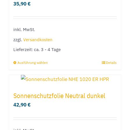
35,90
€
Die
Optionen
können
inkl. MwSt.
auf
der
zzgl.
Versandkosten
Produktseite
Lieferzeit:
ca. 3 - 4 Tage
gewählt
Ausführung wählen
Details
Dieses
werden
Produkt
weist
mehrere
Sonnenschutzfolie Neutral dunkel
Varianten
42,90
€
auf.
Die
Optionen