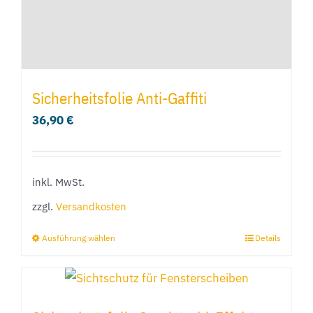
Sicherheitsfolie Anti-Gaffiti
36,90
€
inkl. MwSt.
zzgl.
Versandkosten
Ausführung wählen
Details
Dieses
Produkt
weist
mehrere