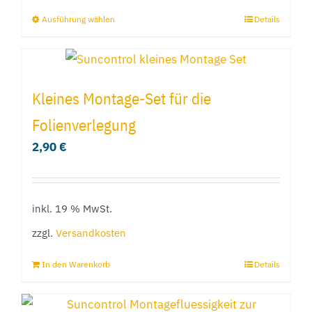
Produktseite
Ausführung wählen
Details
Dieses
gewählt
Produkt
werden
weist
mehrere
Kleines Montage-Set für die
Varianten
Folienverlegung
auf.
2,90
€
Die
Optionen
können
inkl. 19 % MwSt.
auf
der
zzgl.
Versandkosten
Produktseite
In den Warenkorb
Details
gewählt
werden