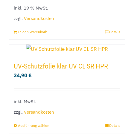
auf
inkl. 19 % MwSt.
der
Produktseite
zzgl.
Versandkosten
gewählt
In den Warenkorb
Details
werden
UV-Schutzfolie klar UV CL SR HPR
34,90
€
inkl. MwSt.
zzgl.
Versandkosten
Ausführung wählen
Details
Dieses