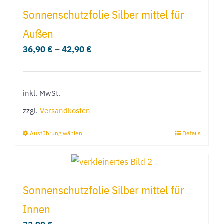
mehrere
Sonnenschutzfolie Silber mittel für
Varianten
Außen
auf.
36,90
€
–
42,90
€
Die
Optionen
können
inkl. MwSt.
auf
der
zzgl.
Versandkosten
Produktseite
Ausführung wählen
Details
Dieses
gewählt
Produkt
werden
weist
mehrere
Sonnenschutzfolie Silber mittel für
Varianten
Innen
auf.