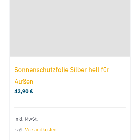
auf
der
Produktseite
gewählt
werden
Sonnenschutzfolie Silber hell für
Außen
42,90
€
inkl. MwSt.
zzgl.
Versandkosten