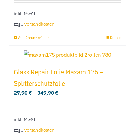
Optionen
inkl. MwSt.
können
zzgl.
Versandkosten
auf
der
Ausführung wählen
Details
Dieses
Produktseite
Produkt
gewählt
weist
werden
mehrere
Glass Repair Folie Maxam 175 –
Varianten
Splitterschutzfolie
auf.
27,90
€
–
349,90
€
Die
Optionen
können
inkl. MwSt.
auf
der
zzgl.
Versandkosten