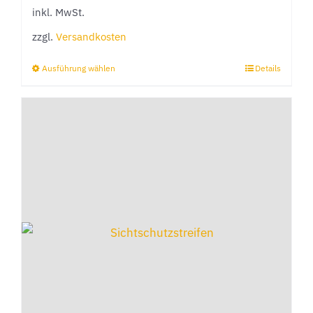
inkl. MwSt.
zzgl.
Versandkosten
Ausführung wählen
Details
Dieses
Produkt
weist
mehrere
Varianten
auf.
Die
Optionen
können
auf
der
Produktseite