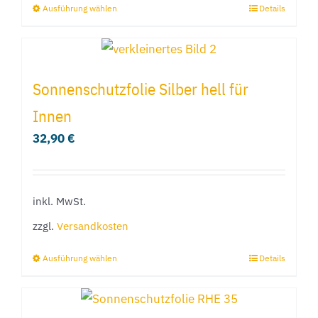
Ausführung wählen
Details
Dieses
Produkt
weist
mehrere
Sonnenschutzfolie Silber hell für
Varianten
Innen
auf.
32,90
€
Die
Optionen
können
inkl. MwSt.
auf
der
zzgl.
Versandkosten
Produktseite
Ausführung wählen
Details
Dieses
gewählt
Produkt
werden
weist