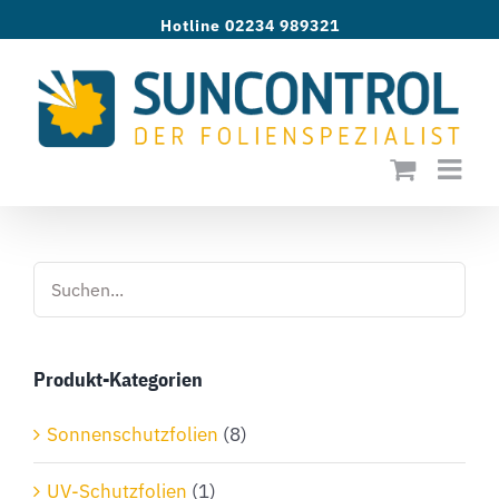
Zum
Hotline 02234 989321
Inhalt
springen
Produkt-Kategorien
Sonnenschutzfolien
(8)
UV-Schutzfolien
(1)