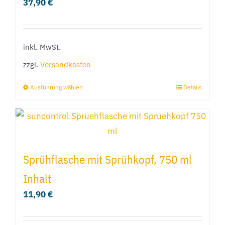
37,90
€
Die
Optionen
können
inkl. MwSt.
auf
zzgl.
Versandkosten
der
Produktseite
Ausführung wählen
Details
Dieses
gewählt
Produkt
werden
weist
mehrere
Varianten
Sprühflasche mit Sprühkopf, 750 ml
auf.
Inhalt
Die
11,90
€
Optionen
können