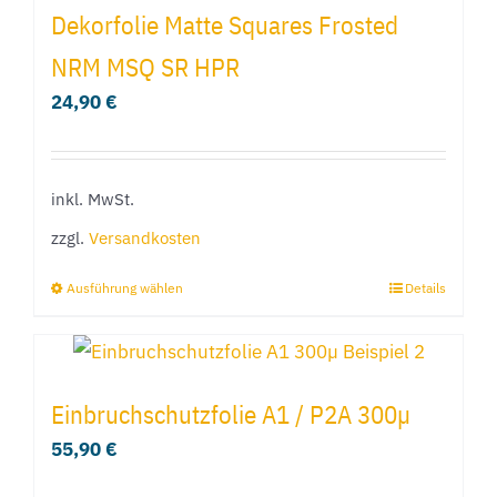
mehrere
Dekorfolie Matte Squares Frosted
Varianten
NRM MSQ SR HPR
auf.
24,90
€
Die
Optionen
können
inkl. MwSt.
auf
der
zzgl.
Versandkosten
Produktseite
Ausführung wählen
Details
Dieses
gewählt
Produkt
werden
weist
mehrere
Einbruchschutzfolie A1 / P2A 300µ
Varianten
55,90
€
auf.
Die