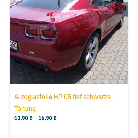
Autoglasfolie HP 05 tief schwarze
Tönung
13,90
€
–
16,90
€