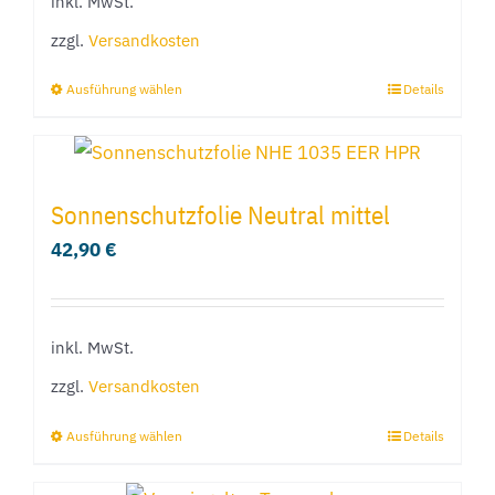
inkl. MwSt.
können
zzgl.
Versandkosten
auf
der
Ausführung wählen
Details
Dieses
Produktseite
Produkt
gewählt
weist
werden
mehrere
Sonnenschutzfolie Neutral mittel
Varianten
42,90
€
auf.
Die
Optionen
inkl. MwSt.
können
zzgl.
Versandkosten
auf
der
Ausführung wählen
Details
Dieses
Produktseite
Produkt
gewählt