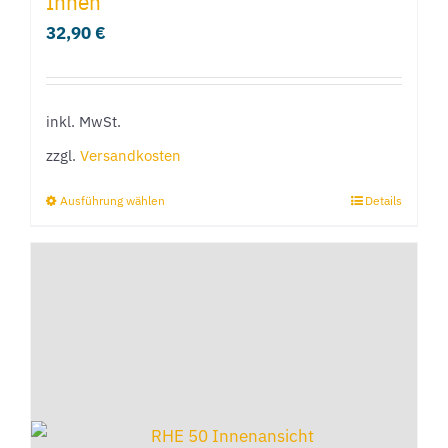
Innen
auf.
32,90
€
Die
Optionen
können
inkl. MwSt.
auf
der
zzgl.
Versandkosten
Produktseite
Ausführung wählen
Details
Dieses
gewählt
Produkt
werden
weist
mehrere
Varianten
auf.
Die
Optionen
können