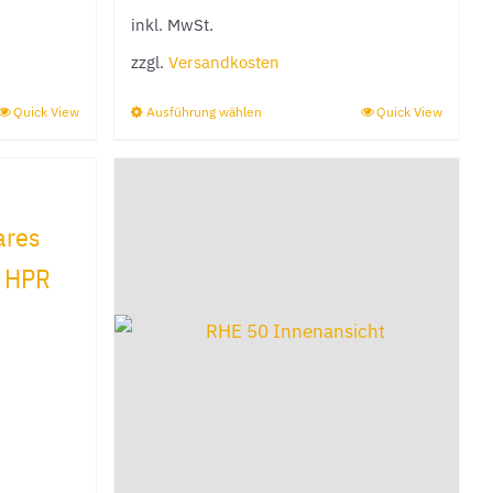
inkl. MwSt.
auf
der
zzgl.
Versandkosten
e
Produktseite
Quick View
Ausführung wählen
Quick View
Dieses
gewählt
Produkt
werden
weist
mehrere
ares
Varianten
 HPR
auf.
Die
Optionen
können
auf
der
e
Produktseite