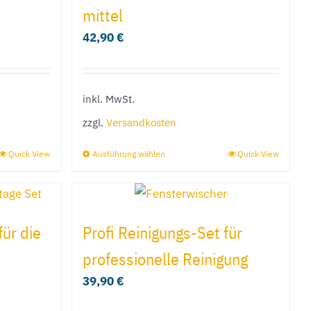
mittel
Die
42,90
€
Optionen
können
auf
inkl. MwSt.
der
e
Produktseite
zzgl.
Versandkosten
gewählt
Quick View
Ausführung wählen
Quick View
Dieses
werden
Produkt
weist
mehrere
ür die
Profi Reinigungs-Set für
Varianten
professionelle Reinigung
auf.
39,90
€
Die
Optionen