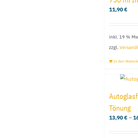
11,90
€
inkl. 19 % Mw
zzgl.
Versand
In den Warenk
Autoglasf
Tönung
13,90
€
–
1