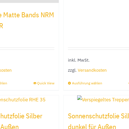
gewählt
gewählt
ie Matte Bands NRM
werden
werden
R
inkl. MwSt.
kosten
zzgl.
Versandkosten
ählen
Quick View
Ausführung wählen
Dieses
Dieses
Produkt
Produkt
weist
weist
mehrere
mehrere
utzfolie Silber
Sonnenschutzfolie Sil
Varianten
Varianten
r Außen
dunkel für Außen
auf.
auf.