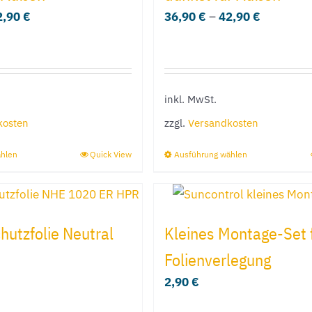
2,90
€
36,90
€
–
42,90
€
Die
Die
Optionen
Optionen
können
können
auf
auf
inkl. MwSt.
der
der
Produktseite
Produktseit
kosten
zzgl.
Versandkosten
gewählt
gewählt
ählen
Quick View
Ausführung wählen
Dieses
Dieses
werden
werden
Produkt
Produkt
weist
weist
mehrere
mehrere
utzfolie Neutral
Kleines Montage-Set f
Varianten
Varianten
Folienverlegung
auf.
auf.
2,90
€
Die
Die
Optionen
Optionen