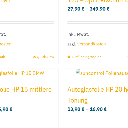
27,90
€
–
349,90
€
St.
inkl. MwSt.
kosten
zzgl.
Versandkosten
orb
Quick View
Ausführung wählen
Dieses
Produkt
weist
mehrere
olie HP 15 mittlere
Autoglasfolie HP 20 h
Varianten
Tönung
auf.
6,90
€
13,90
€
–
16,90
€
Die
Optionen
können