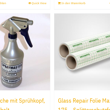
ählen
Quick View
In den Warenkorb
Dieses
Produkt
weist
mehrere
Varianten
auf.
Die
Optionen
können
auf
der
Produktseite
gewählt
che mit Sprühkopf,
Glass Repair Folie M
werden
halt
175 – Splitterschutzf