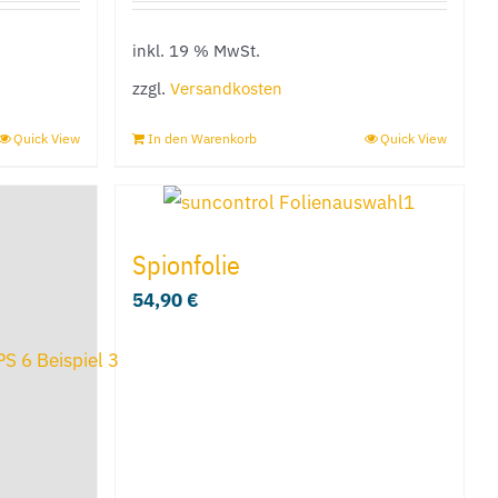
können
inkl. 19 % MwSt.
auf
der
zzgl.
Versandkosten
e
Produktseite
Quick View
In den Warenkorb
Quick View
gewählt
werden
Spionfolie
54,90
€