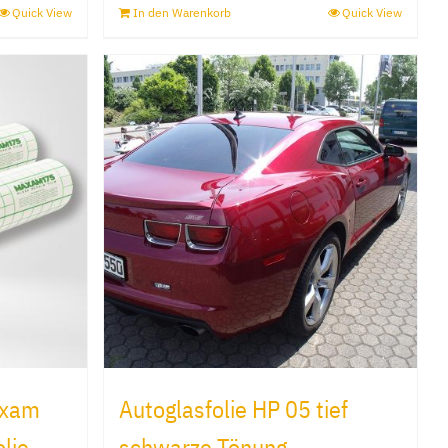
Quick View
In den Warenkorb
Quick View
axam
Autoglasfolie HP 05 tief
olie
schwarze Tönung