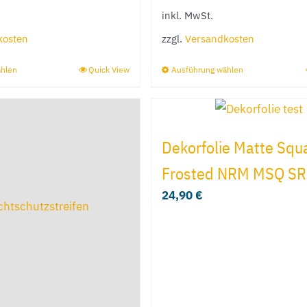
inkl. MwSt.
auf
der
kosten
zzgl.
Versandkosten
Produktseit
ählen
Quick View
Ausführung wählen
Dieses
Dieses
gewählt
Produkt
Produkt
werden
weist
weist
mehrere
mehrere
Dekorfolie Matte Squ
Varianten
Varianten
Frosted NRM MSQ SR
auf.
auf.
24,90
€
Die
Die
Optionen
Optionen
können
können
auf
auf
der
der
Produktseite
Produktseit