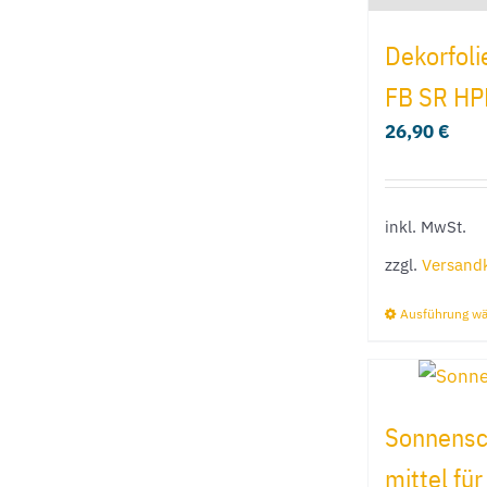
Dekorfol
FB SR HP
26,90
€
inkl. MwSt.
zzgl.
Versand
Ausführung w
Sonnensch
mittel fü