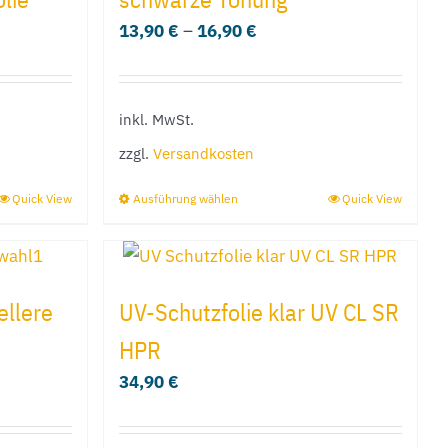
13,90
€
–
16,90
€
inkl. MwSt.
zzgl.
Versandkosten
Quick View
Ausführung wählen
Quick View
Dieses
Produkt
weist
mehrere
ellere
UV-Schutzfolie klar UV CL SR
Varianten
HPR
auf.
34,90
€
Die
Optionen
können