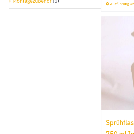
Montagezubehör
(5)
Ausführung w
Sprühflas
750 ml In