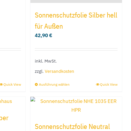
gewählt
Sonnenschutzfolie Silber hell
werden
für Außen
42,90
€
inkl. MwSt.
zzgl.
Versandkosten
Quick View
Ausführung wählen
Quick View
Dieses
Produkt
weist
mehrere
ber
Varianten
Sonnenschutzfolie Neutral
auf.